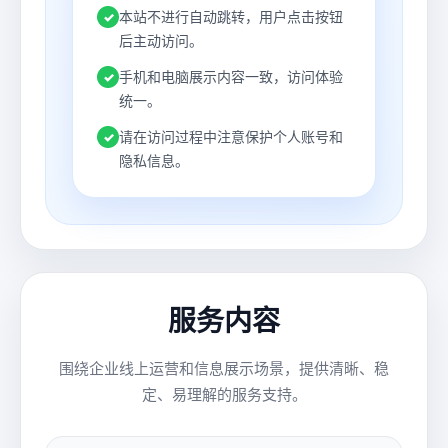
本站不进行自动跳转，用户点击按钮
✓
后主动访问。
手机和电脑展示内容一致，访问体验
✓
统一。
请在访问过程中注意保护个人账号和
✓
隐私信息。
服务内容
围绕企业线上运营和信息展示场景，提供清晰、稳
定、易理解的服务支持。