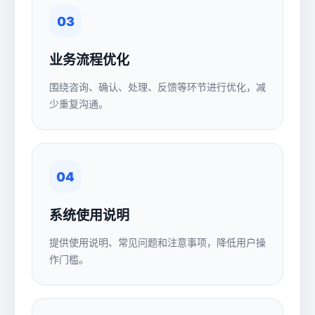
03
业务流程优化
围绕咨询、确认、处理、反馈等环节进行优化，减
少重复沟通。
04
系统使用说明
提供使用说明、常见问题和注意事项，降低用户操
作门槛。