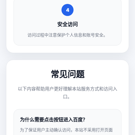
4
安全访问
访问过程中注意保护个人信息和账号安全。
常见问题
以下内容帮助用户更好理解本站服务方式和访问入
口。
为什么需要点击按钮进入百度？
为了保证用户主动确认访问，本站不采用打开页面