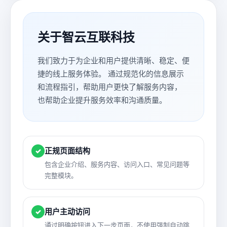
关于智云互联科技
我们致力于为企业和用户提供清晰、稳定、便
捷的线上服务体验。 通过规范化的信息展示
和流程指引，帮助用户更快了解服务内容，
也帮助企业提升服务效率和沟通质量。
正规页面结构
✓
包含企业介绍、服务内容、访问入口、常见问题等
完整模块。
用户主动访问
✓
通过明确按钮进入下一步页面，不使用强制自动跳