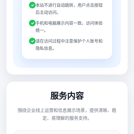
本站不进行自动跳转，用户点击按钮
✓
后主动访问。
手机和电脑展示内容一致，访问体验
✓
统一。
请在访问过程中注意保护个人账号和
✓
隐私信息。
服务内容
围绕企业线上运营和信息展示场景，提供清晰、稳
定、易理解的服务支持。