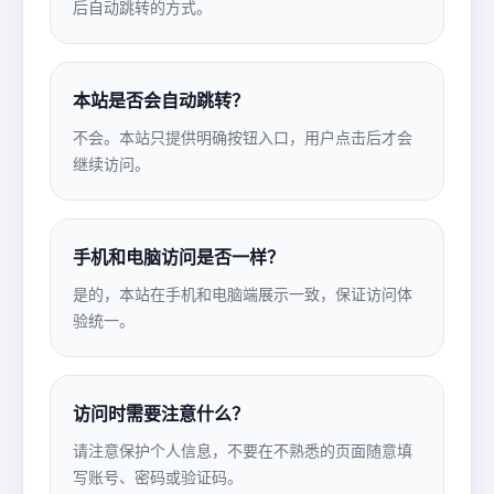
后自动跳转的方式。
本站是否会自动跳转？
不会。本站只提供明确按钮入口，用户点击后才会
继续访问。
手机和电脑访问是否一样？
是的，本站在手机和电脑端展示一致，保证访问体
验统一。
访问时需要注意什么？
请注意保护个人信息，不要在不熟悉的页面随意填
写账号、密码或验证码。