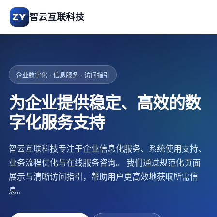
ZY
智云互联科技
企业数字化 · 信息服务 · 访问指引
为企业提供稳定、高效的数
字化服务支持
智云互联科技专注于企业信息化服务、系统使用支持、
业务流程优化与在线服务咨询。 我们通过规范化页面
展示与清晰访问指引，帮助用户更高效地获取所需信
息。