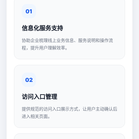
01
信息化服务支持
协助企业梳理线上业务信息、服务说明和操作流
程，提升用户理解效率。
02
访问入口管理
提供规范的访问入口展示方式，让用户主动确认后
进入相关页面。