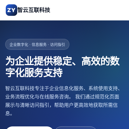
ZY
智云互联科技
企业数字化 · 信息服务 · 访问指引
为企业提供稳定、高效的数
字化服务支持
智云互联科技专注于企业信息化服务、系统使用支持、
业务流程优化与在线服务咨询。 我们通过规范化页面
展示与清晰访问指引，帮助用户更高效地获取所需信
息。