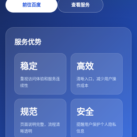
前往百度
查看服务
服务优势
稳定
高效
重视访问体验和服务连
清晰入口，减少用户操
续性
作成本
规范
安全
页面说明完整，流程清
提醒用户保护个人隐私
晰透明
信息