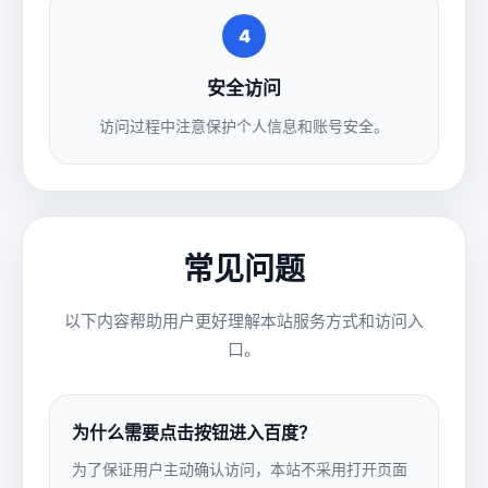
4
安全访问
访问过程中注意保护个人信息和账号安全。
常见问题
以下内容帮助用户更好理解本站服务方式和访问入
口。
为什么需要点击按钮进入百度？
为了保证用户主动确认访问，本站不采用打开页面