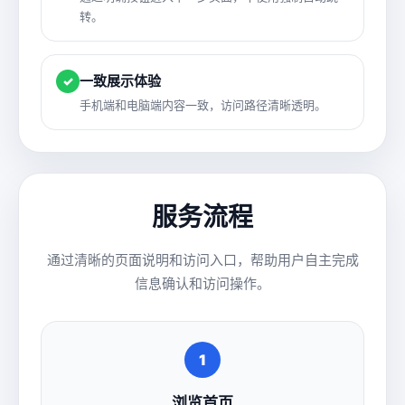
转。
一致展示体验
✓
手机端和电脑端内容一致，访问路径清晰透明。
服务流程
通过清晰的页面说明和访问入口，帮助用户自主完成
信息确认和访问操作。
1
浏览首页