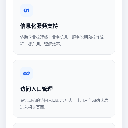
01
信息化服务支持
协助企业梳理线上业务信息、服务说明和操作流
程，提升用户理解效率。
02
访问入口管理
提供规范的访问入口展示方式，让用户主动确认后
进入相关页面。