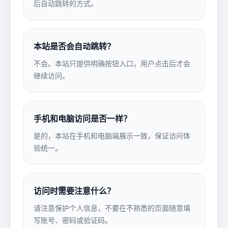
后自动跳转的方式。
本站是否会自动跳转？
不会。本站只提供明确按钮入口，用户点击后才会
继续访问。
手机和电脑访问是否一样？
是的，本站在手机和电脑端展示一致，保证访问体
验统一。
访问时需要注意什么？
请注意保护个人信息，不要在不熟悉的页面随意填
写账号、密码或验证码。