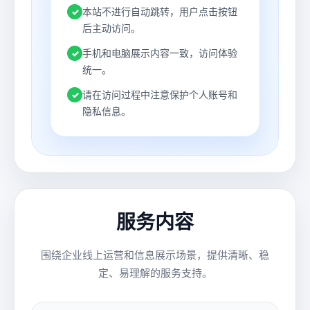
本站不进行自动跳转，用户点击按钮
✓
后主动访问。
手机和电脑展示内容一致，访问体验
✓
统一。
请在访问过程中注意保护个人账号和
✓
隐私信息。
服务内容
围绕企业线上运营和信息展示场景，提供清晰、稳
定、易理解的服务支持。