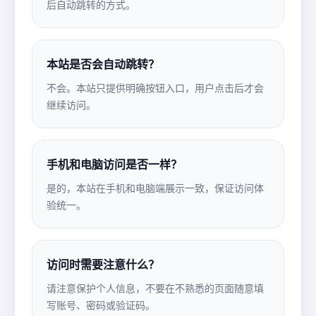
后自动跳转的方式。
本站是否会自动跳转？
不会。本站只提供明确按钮入口，用户点击后才会
继续访问。
手机和电脑访问是否一样？
是的，本站在手机和电脑端展示一致，保证访问体
验统一。
访问时需要注意什么？
请注意保护个人信息，不要在不熟悉的页面随意填
写账号、密码或验证码。