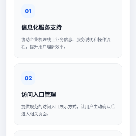
01
信息化服务支持
协助企业梳理线上业务信息、服务说明和操作流
程，提升用户理解效率。
02
访问入口管理
提供规范的访问入口展示方式，让用户主动确认后
进入相关页面。