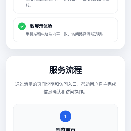
转。
一致展示体验
✓
手机端和电脑端内容一致，访问路径清晰透明。
服务流程
通过清晰的页面说明和访问入口，帮助用户自主完成
信息确认和访问操作。
1
浏览首页